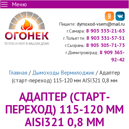
Меню
Пишите:
dymoxod-vsem@mail.ru
8 903 333-21-63
г.Самара:
8 903 331-57-51
г.Тольятти:
8 905 305-71-73
г.Сызрань:
8 909 365-
г.Димитровград:
92-42
Главная
/
Дымоходы Вермилоджик
/
Адаптер
(старт-переход) 115-120 мм AISI321 0,8 мм
АДАПТЕР (СТАРТ-
ПЕРЕХОД) 115-120 ММ
AISI321 0,8 ММ