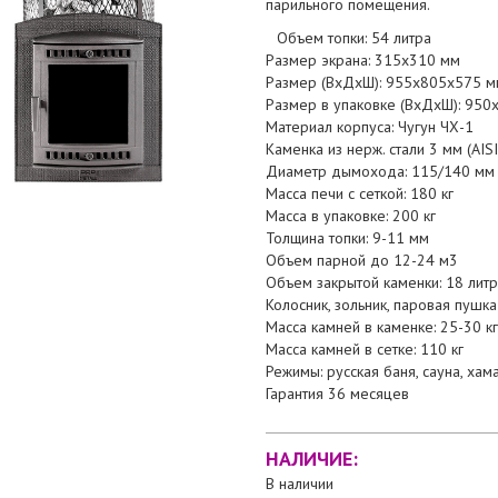
парильного помещения.
Объем топки: 54 литра
Размер экрана: 315х310 мм
Размер (ВхДхШ): 955х805х575 м
Размер в упаковке (ВхДхШ): 95
Материал корпуса: Чугун ЧХ-1
Каменка из нерж. стали 3 мм (AIS
Диаметр дымохода: 115/140 мм
Масса печи с сеткой: 180 кг
Масса в упаковке: 200 кг
Толщина топки: 9-11 мм
Объем парной до 12-24 м3
Объем закрытой каменки: 18 лит
Колосник, зольник, паровая пушка
Масса камней в каменке: 25-30 кг
Масса камней в сетке: 110 кг
Режимы: русская баня, сауна, хам
Гарантия 36 месяцев
НАЛИЧИЕ:
В наличии