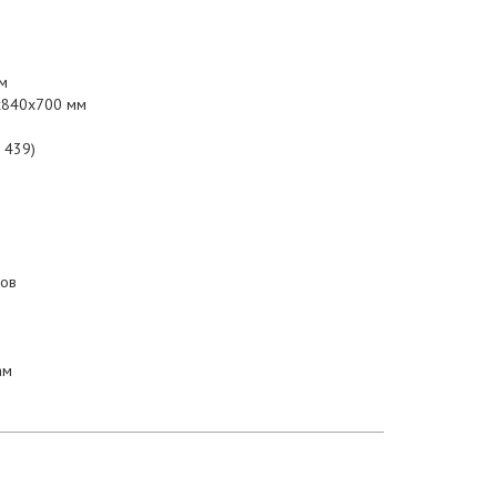
м
0х840х700 мм
I 439)
ров
ам