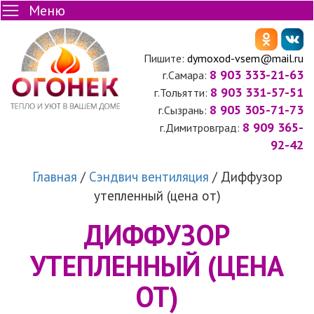
Меню
Пишите:
dymoxod-vsem@mail.ru
8 903 333-21-63
г.Самара:
8 903 331-57-51
г.Тольятти:
8 905 305-71-73
г.Сызрань:
8 909 365-
г.Димитровград:
92-42
Главная
/
Сэндвич вентиляция
/
Диффузор
утепленный (цена от)
ДИФФУЗОР
УТЕПЛЕННЫЙ (ЦЕНА
ОТ)