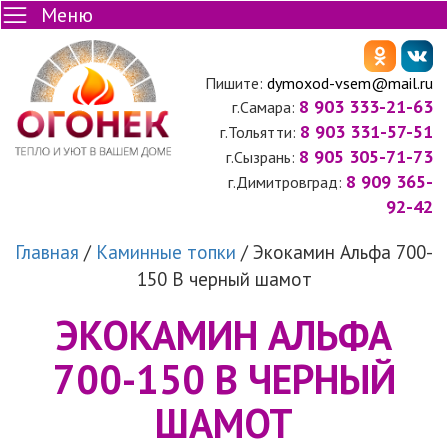
Меню
Пишите:
dymoxod-vsem@mail.ru
8 903 333-21-63
г.Самара:
8 903 331-57-51
г.Тольятти:
8 905 305-71-73
г.Сызрань:
8 909 365-
г.Димитровград:
92-42
Главная
/
Каминные топки
/
Экокамин Альфа 700-
150 B черный шамот
ЭКОКАМИН АЛЬФА
700-150 B ЧЕРНЫЙ
ШАМОТ