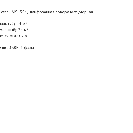
сталь AISI 304, шлифованная поверхность/черная
альный): 14 м³
мальный): 24 м³
ается отдельно
ние: 380В, 3 фазы