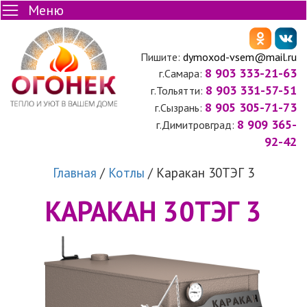
Меню
Пишите:
dymoxod-vsem@mail.ru
8 903 333-21-63
г.Самара:
8 903 331-57-51
г.Тольятти:
8 905 305-71-73
г.Сызрань:
8 909 365-
г.Димитровград:
92-42
Главная
/
Котлы
/
Каракан 30ТЭГ 3
КАРАКАН 30ТЭГ 3