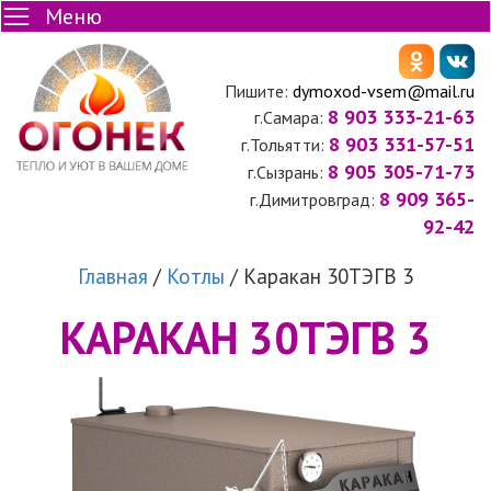
Меню
Пишите:
dymoxod-vsem@mail.ru
8 903 333-21-63
г.Самара:
8 903 331-57-51
г.Тольятти:
8 905 305-71-73
г.Сызрань:
8 909 365-
г.Димитровград:
92-42
Главная
/
Котлы
/
Каракан 30ТЭГВ 3
КАРАКАН 30ТЭГВ 3