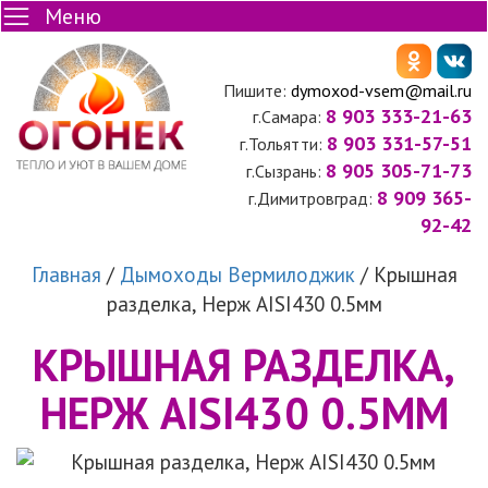
Меню
Пишите:
dymoxod-vsem@mail.ru
8 903 333-21-63
г.Самара:
8 903 331-57-51
г.Тольятти:
8 905 305-71-73
г.Сызрань:
8 909 365-
г.Димитровград:
92-42
Главная
/
Дымоходы Вермилоджик
/
Крышная
разделка, Нерж AISI430 0.5мм
КРЫШНАЯ РАЗДЕЛКА,
НЕРЖ AISI430 0.5ММ