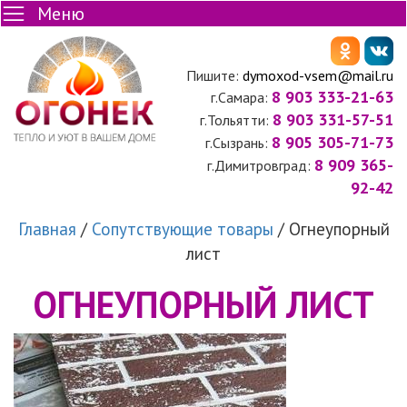
Меню
Пишите:
dymoxod-vsem@mail.ru
8 903 333-21-63
г.Самара:
8 903 331-57-51
г.Тольятти:
8 905 305-71-73
г.Сызрань:
8 909 365-
г.Димитровград:
92-42
Главная
/
Сопутствующие товары
/
Огнеупорный
лист
ОГНЕУПОРНЫЙ ЛИСТ