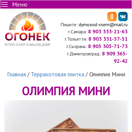
Меню
Пишите:
dymoxod-vsem@mail.ru
8 903 333-21-63
г.Самара:
8 903 331-57-51
г.Тольятти:
8 905 305-71-73
г.Сызрань:
8 909 365-
г.Димитровград:
92-42
Главная
/
Терракотовая плитка
/
Олимпия Мини
ОЛИМПИЯ МИНИ