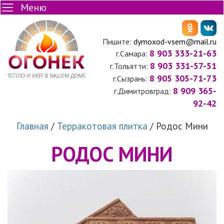
Меню
Пишите:
dymoxod-vsem@mail.ru
8 903 333-21-63
г.Самара:
8 903 331-57-51
г.Тольятти:
8 905 305-71-73
г.Сызрань:
8 909 365-
г.Димитровград:
92-42
Главная
/
Терракотовая плитка
/
Родос Мини
РОДОС МИНИ