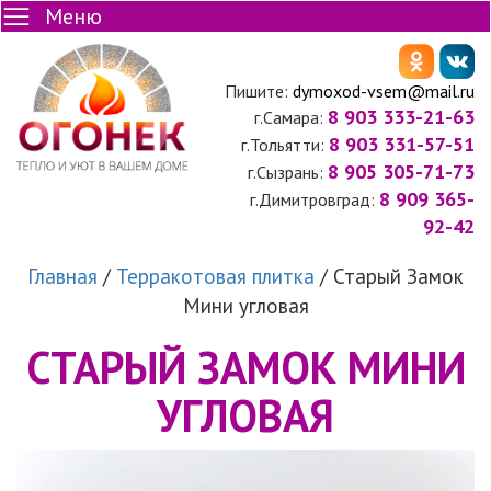
Меню
Пишите:
dymoxod-vsem@mail.ru
8 903 333-21-63
г.Самара:
8 903 331-57-51
г.Тольятти:
8 905 305-71-73
г.Сызрань:
8 909 365-
г.Димитровград:
92-42
Главная
/
Терракотовая плитка
/
Старый Замок
Мини угловая
СТАРЫЙ ЗАМОК МИНИ
УГЛОВАЯ