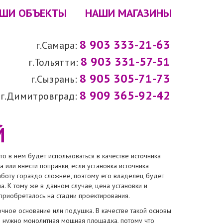
ШИ ОБЪЕКТЫ
НАШИ МАГАЗИНЫ
8 903 333-21-63
г.Самара:
8 903 331-57-51
г.Тольятти:
8 905 305-71-73
г.Сызрань:
8 909 365-92-42
г.Димитровград:
Й
о в нем будет использоваться в качестве источника
 или внести поправки, если установка источника
аботу гораздо сложнее, поэтому его владелец будет
 К тому же в данном случае, цена установки и
приобреталось на стадии проектирования.
чное основание или подушка. В качестве такой основы
е нужно монолитная мощная площадка, потому что