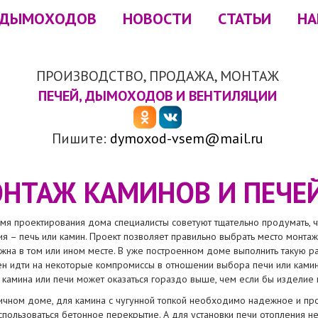
 ДЫМОХОДОВ
НОВОСТИ
СТАТЬИ
НА
ПРОИЗВОДСТВО, ПРОДАЖА, МОНТАЖ
ПЕЧЕЙ, ДЫМОХОДОВ И ВЕНТИЛЯЦИИ
Пишите:
dymoxod-vsem@mail.ru
НТАЖ КАМИНОВ И ПЕЧЕ
мя проектирования дома специалисты советуют тщательно продумать, чт
я – печь или камин. Проект позволяет правильно выбрать место монтажа
жна в том или ином месте. В уже построенном доме выполнить такую р
н идти на некоторые компромиссы в отношении выбора печи или камина.
 камина или печи может оказаться гораздо выше, чем если бы изделие 
ичном доме, для камина с чугунной топкой необходимо надежное и про
спользоваться бетонное перекрытие. А для установки печи отопления н