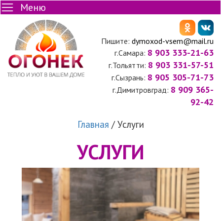
Меню
Пишите:
dymoxod-vsem@mail.ru
8 903 333-21-63
г.Самара:
8 903 331-57-51
г.Тольятти:
8 905 305-71-73
г.Сызрань:
8 909 365-
г.Димитровград:
92-42
Главная
/
Услуги
УСЛУГИ