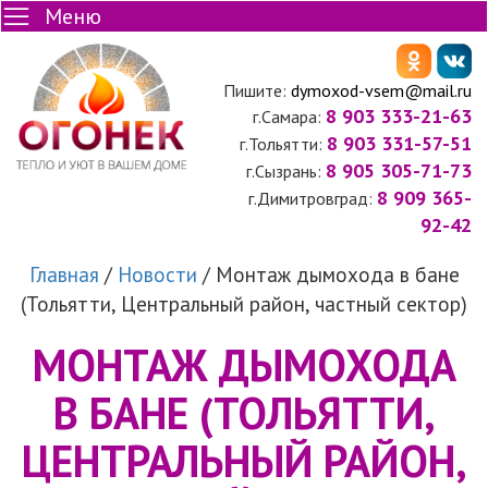
Меню
Пишите:
dymoxod-vsem@mail.ru
8 903 333-21-63
г.Самара:
8 903 331-57-51
г.Тольятти:
8 905 305-71-73
г.Сызрань:
8 909 365-
г.Димитровград:
92-42
Главная
/
Новости
/
Монтаж дымохода в бане
(Тольятти, Центральный район, частный сектор)
МОНТАЖ ДЫМОХОДА
В БАНЕ (ТОЛЬЯТТИ,
ЦЕНТРАЛЬНЫЙ РАЙОН,