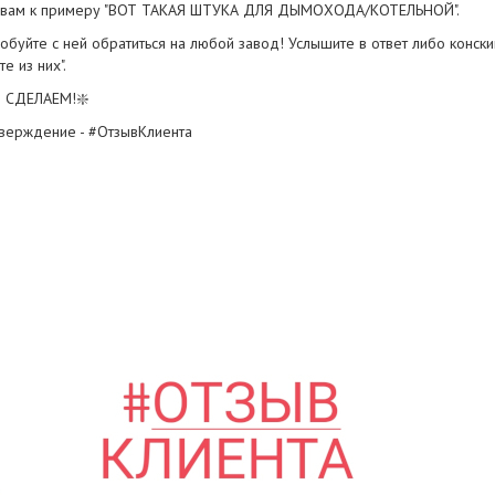
 вам к примеру "ВОТ ТАКАЯ ШТУКА ДЛЯ ДЫМОХОДА/КОТЕЛЬНОЙ".
обуйте с ней обратиться на любой завод! Услышите в ответ либо конский
е из них".
 СДЕЛАЕМ!❇️
верждение - #ОтзывКлиента